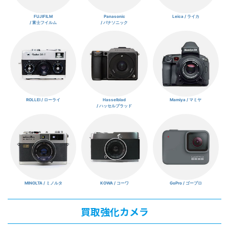
FUJIFILM
Panasonic
Leica / ライカ
/ 富士フイルム
/ パナソニック
ROLLEI / ローライ
Hasselblad
Mamiya / マミヤ
/ ハッセルブラッド
MINOLTA / ミノルタ
KOWA / コーワ
GoPro / ゴープロ
買取強化カメラ