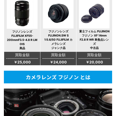
フジノンレンズ
富士フィルム FUJINON
フジノンレンズ
FUJINON.SW S
フジノン XF 14mm
FUJIFILM XF55-
1:5.6/50 FUJIFILM カ
F2.8 R WR 単焦点レン
200mmF3.5-4.8 R LM
メラレンズ
ズ
OIS
ジャンク品
中古品
美品
買取金額
買取金額
買取金額
￥25,000
￥24,000
￥20,000
カメラレンズ フジノン とは