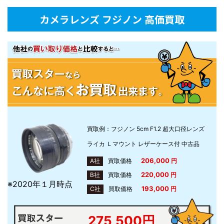
カメラレンズ フジノン 高価買取
買取例：フジノン 5cm F1.2 超大口径レンズ
ライカ Ｌマウント レザーケース付 中古品
206,000
A社
買取価格
円
220,000
B社
買取価格
円
※2020年１月時点
193,000
C社
買取価格
円
275,500円