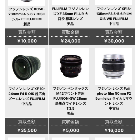
FUJIFILM フジノンレン
フジノンレンズ XF18-
フジノンレンズ XC50-
ズ XF 35mm F1.4 R 大
135mmF3.5-5.6 R LM
230mmF4.5-6.7 OIS Ⅱ
口径 標準レンズ
OIS WR FUJIFILM
シルバー FUJIFILM
美品
中古品
新品
買取金額
買取金額
買取金額
￥10,000
￥24,000
￥30,000
フジノン ペンタックス
フジノン レンズ Fuji
フジノン レンズ XF 10-
M42マウント専用
photo film 50mm F2
24mm F4 R OIS 超広角
FUJINON-SW 28mm
5cm leica ライカ Lマウ
ズームレンズ FUJIFILM
単焦点ワイドレンズ
ント レンズ
中古品
1:3.5
中古品
美品
買取金額
買取金額
買取金額
￥35,500
￥5,000
￥16,000