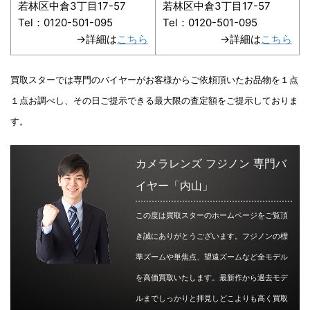
若林区中倉3丁目17-57
若林区中倉3丁目17-57
Tel：0120-501-095
Tel：0120-501-095
→詳細は
こちら
→詳細は
こちら
買取スターでは専門のバイヤーがお客様からご依頼頂いたお品物を１点
１点お調べし、その日ご提示できる最大限の査定額をご提示しておりま
す。
カメラレンズ フジノン 専門バ
イヤー「内山」
この度は買取スターのホームページをご覧頂
き誠にありがとうございます。フジノンの標
準ズームや単焦点、望遠ズームなど全モデル
を高価買取いたします。最新作から過去モデ
ルまでしっかりと拝見しどこよりも高く買取