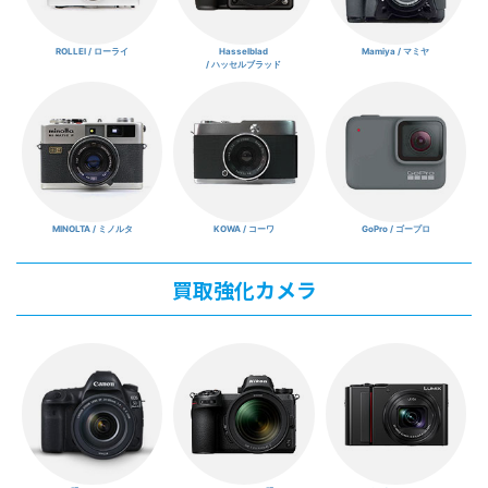
ROLLEI / ローライ
Hasselblad
Mamiya / マミヤ
/ ハッセルブラッド
MINOLTA / ミノルタ
KOWA / コーワ
GoPro / ゴープロ
買取強化カメラ