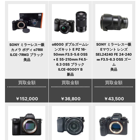
α6000 ダブルズームレ
SONY ミラーレス一眼
SONY ミラーレス一眼
ンズキット E PZ 16-
Eマウント レンズ
カメラ ボディ α7RIII
50mm F3.5-5.6 OSS
SEL24240 FE 24-240
ILCE-7RM3 ブラック
+ E 55-210mm F4.5-
㎜ F3.5-6.3 OSS ズー
美品
6.3 OSS ブラック
ム
ILCE-6000Y B
美品
新品
買取金額
買取金額
買取金額
￥152,000
￥36,800
￥43,500