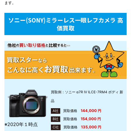
ます。
ソニー(SONY)ミラーレス一眼レフカメラ 高
価買取
買取例：ソニー α7R IV ILCE-7RM4 ボディ 新
品
144,000
A社
買取価格
円
154,000
B社
買取価格
円
※2020年１時点
135,000
C社
買取価格
円