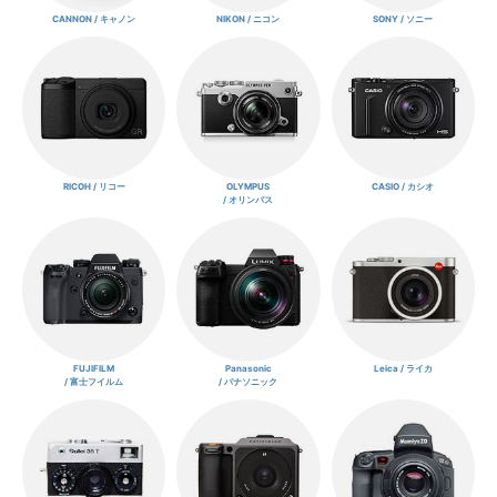
CANNON / キャノン
NIKON / ニコン
SONY / ソニー
RICOH / リコー
OLYMPUS
CASIO / カシオ
/ オリンパス
FUJIFILM
Panasonic
Leica / ライカ
/ 富士フイルム
/ パナソニック