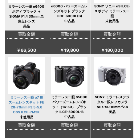
α6000 パワーズームレ
SONY ソニー α9 ILCE-
ミラーレス一眼 α6400
ンズキット ブラック
9 ボディ ミラーレス一
ボディ ブラック ＋
ILCE-6000L(B)
眼
SIGMA F1.4 30mm 単
中古品
未使用品
焦点レンズ
美品
買取金額
買取金額
買取金額
￥66,500
￥19,800
￥180,000
ミラーレス一眼 α5000
SONY ミラーレスデジ
ミラーレス一眼 α7 III
パワーズームレンズキ
タル一眼レフカメラ
ズームレンズキット FE
ット（16-50） ブラッ
NEX-5D 16mm f2.8
28-70mm F3.5-5.6
ク ILCE-5000L-B
美品
OSS ILCE-7M3K
中古品
未使用品
買取金額
買取金額
買取金額