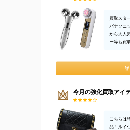
買取スタ
パナソニ
から大人
ー等も買
詳
今月の強化買取アイ
こちらは
品！ルイ