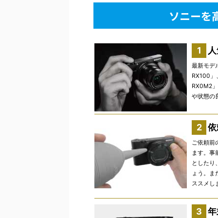
ソニーを
人
最新モデル
RX10
RX0M
や状態の
依
ご依頼前
ます。事
としたり
ょう。ま
ススメし
年