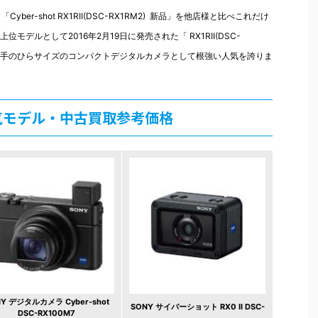
ber-shot RX1RII(DSC-RX1RM2) 新品」を他店様と比べこれだけ
デルとして2016年2月19日に発売された「 RX1RII(DSC-
した手のひらサイズのコンパクトデジタルカメラとして根強い人気を誇りま
気モデル・中古買取参考価格
Y デジタルカメラ Cyber-shot
SONY サイバーショット RX0 II DSC-
DSC-RX100M7