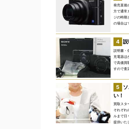
発売直後
方で通常
ジの時期
の場合は
説
説明書・
充電器ほ
で高価買
すので査
ソ
い！
買取スタ
それぞれ
ルまで日
提供いた