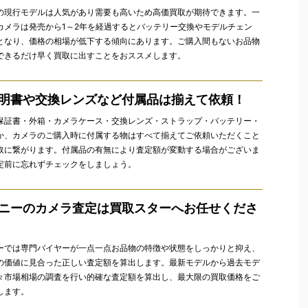
の現行モデルは人気があり需要も高いため高価買取が期待できます。一
カメラは発売から1～2年を経過するとバッテリー交換やモデルチェン
となり、価格の相場が低下する傾向にあります。ご購入間もないお品物
できるだけ早く買取に出すことをおススメします。
明書や交換レンズなど付属品は揃えて依頼！
保証書・外箱・カメラケース・交換レンズ・ストラップ・バッテリー・
か、カメラのご購入時に付属する物はすべて揃えてご依頼いただくこと
取に繋がります。付属品の有無により査定額が変動する場合がございま
定前に忘れずチェックをしましょう。
ニーのカメラ査定は買取スターへお任せくださ
ーでは専門バイヤーが一点一点お品物の特徴や状態をしっかりと抑え、
の価値に見合った正しい査定額を算出します。最新モデルから過去モデ
々市場相場の調査を行い的確な査定額を算出し、最大限の買取価格をご
します。