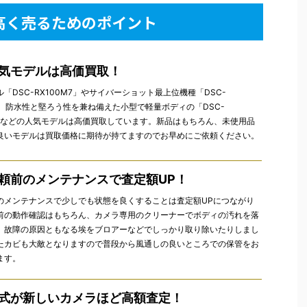
高く売るためのポイント
気モデルは高価買取！
「DSC-RX100M7」やサイバーショット最上位機種「DSC-
0」、防水性と堅ろう性を兼ね備えた小型で軽量ボディの「DSC-
2」などの人気モデルは高価買取しています。新品はもちろん、未使用品
良いモデルは買取価格に期待が持てますのでお早めにご依頼ください。
頼前のメンテナンスで査定額UP！
のメンテナンスで少しでも状態を良くすることは査定額UPにつながり
前の動作確認はもちろん、カメラ専用のクリーナーでボディの汚れを落
、故障の原因ともなる埃をブロアーなどでしっかり取り除いたりしまし
たカビも大敵となりますので普段から風通しの良いところでの保管をお
ます。
式が新しいカメラほど高額査定！