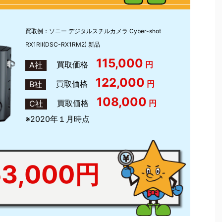
買取例：ソニー デジタルスチルカメラ Cyber-shot
RX1RII(DSC-RX1RM2) 新品
115,000
買取価格
円
A社
122,000
買取価格
円
B社
108,000
買取価格
円
C社
※2020年１月時点
53,000円