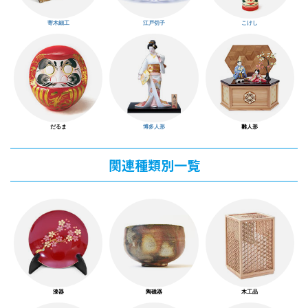
寄木細工
江戸切子
こけし
だるま
博多人形
雛人形
関連種類別一覧
漆器
陶磁器
木工品