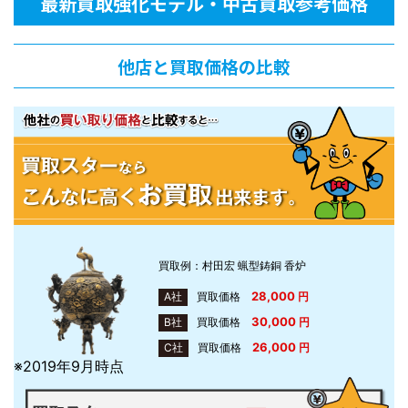
最新買取強化モデル・中古買取参考価格
他店と買取価格の比較
買取例：村田宏 蝋型鋳銅 香炉
28,000
A社
買取価格
円
30,000
B社
買取価格
円
26,000
C社
買取価格
円
※2019年9月時点