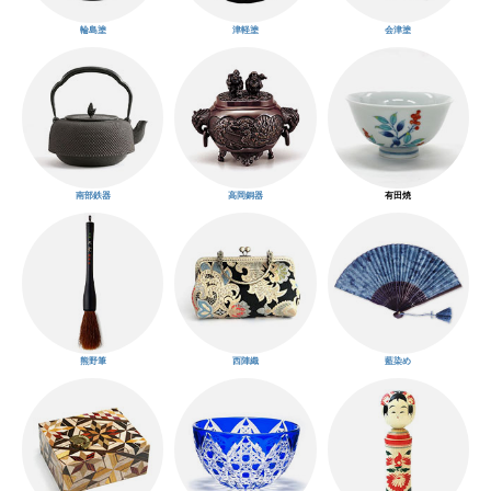
輪島塗
津軽塗
会津塗
南部鉄器
高岡銅器
有田焼
熊野筆
西陣織
藍染め