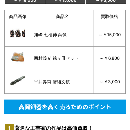
～￥18,000
～￥15,000
～￥3,500
商品画像
商品名
買取価格
旭峰 七福神 銅像
～￥15,000
西村義光 銘々皿セット
～￥6,800
平井昇甫 蟹紐文鎮
～￥3,000
高岡銅器を高く売るためのポイント
著名な工芸家の作品は高価買取！