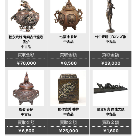
七福神 香炉
竹中正晴 ブロンズ像
松永武雄 青銅古代龍巻
中古品
中古品
香炉
中古品
買取金額
買取金額
買取金額
￥70,000
￥8,500
￥29,000
能作吉秀 香炉
須賀月真 雨龍文鎮
瑞峯 香炉
中古品
中古品
中古品
買取金額
買取金額
買取金額
￥6,500
￥25,000
￥1,600