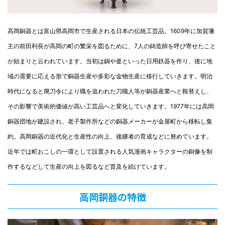
高岡銅器とは富山県高岡市で生産される日本の伝統工芸品。1609年に加賀藩
主の前田利長が高岡の町の繁栄を図るために、7人の鋳造師を呼び寄せたこと
が始まりと云われています。当初は鍋や釜といった日用鉄器を作り、後に地
域の需要に応える形で銅器生産や多彩な金物生産に移行していきます。明治
時代になると廃刀令により職を追われた刀職人等が銅器産業へと鞍替えし、
その影響で美術的価値が高い工芸品へと変化していきます。1977年には高岡
銅器団地が建設され、老子製作所などの銅器メーカーが金屋町から移転し集
約。高岡銅器の近代化と生産性の向上、後継者の育成などに努めています。
近年では町おこしの一環として設置される人気漫画キャラクターの銅像を制
作するなどして生産の向上を図るなど普及を続けています。
高岡銅器の特徴