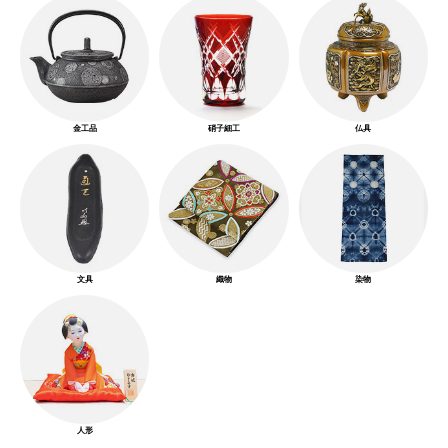
金工品
硝子細工
仏具
文具
織物
染物
人形