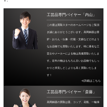
す。
工芸品専門バイヤー「内山」
この度は買取スターのホームページをご覧頂
き誠にありがとうございます。高岡銅器は香
炉・おりん・仏像・灯籠・文鎮などどのよう
なお品物でも買取いたします。特に著名な工
芸士やメーカーによる物は高価買取いたしま
す。近年の物はもちろん古いお品物でもしっ
かりと拝見しどこよりも高く買取いたしま
す！
→詳細はこちら
工芸品専門バイヤー「斎藤」
高岡銅器の買取は皿、コップ、花瓶、一輪挿