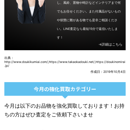
し、風鈴、置物や時計などインテリアまで何
でもお任せください。また付属品がないもの
や状態に難がある物でも是非ご相談くださ
い。LINE査定なら最短15分で返信いたしま
す！
→詳細はこちら
出典：
http://www.doukikumiai.com/,https://www.takaokadouki.net/,https://doukinomirai
.jp/
作成日：2019年10月4日
今月の強化買取カテゴリー
今月は以下のお品物を強化買取しております！お持
ちの方はぜひ査定をご依頼下さいませ