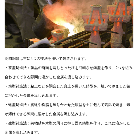
高岡銅器は主に4つの技法を用いて鋳造されます。
・双型鋳造法：製品の断面を写しとった板を回転させ鋳型を作り、2つを組み
合わせてできる隙間に溶かした金属を流し込みます。
・焼型鋳造法：粘土などを調合した真土を用いた鋳型を、焼いて冷ました後
に溶かした金属を流し込みます。
・蝋型鋳造法：蜜蝋や松脂を練り合わせた原型を土に包んで高温で焼き、蝋
が溶けできる隙間に溶かした金属を流し込みます。
・生型鋳造法：鋳物砂を木型の周りに押し固め鋳型を作り、これに溶かした
金属を流し込みます。