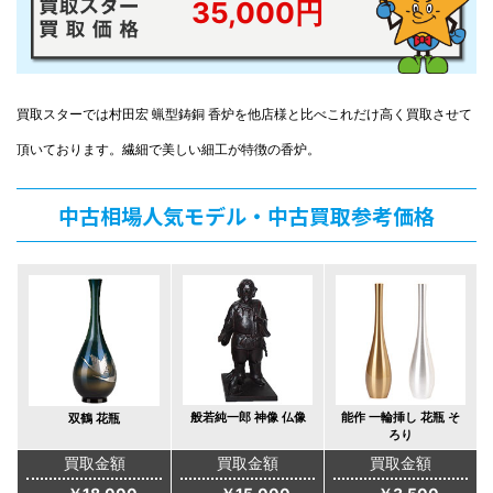
35,000円
買取スターでは村田宏 蝋型鋳銅 香炉を他店様と比べこれだけ高く買取させて
頂いております。繊細で美しい細工が特徴の香炉。
中古相場人気モデル・中古買取参考価格
般若純一郎 神像 仏像
能作 一輪挿し 花瓶 そ
双鶴 花瓶
ろり
買取金額
買取金額
買取金額