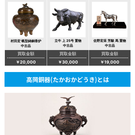
立牛 上 25号 置物
佐野宏采 芳駿 馬 置物
村田宏 蝋型鋳銅香炉
中古品
中古品
中古品
買取金額
買取金額
買取金額
￥20,000
￥30,000
￥19,000
高岡銅器(たかおかどうき)とは